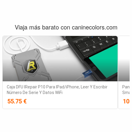
Viaja más barato con caninecolors.com
Caja DFU IRepair P10 Para IPad/iPhone, Leer Y Escribir
Pant
Número De Serie Y Datos WiFi
Smar
55.75 €
10.